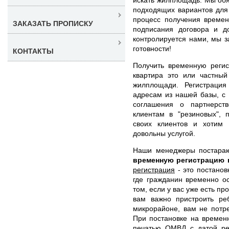
подходящих вариантов для 
процесс получения времен
ЗАКАЗАТЬ ПРОПИСКУ
подписания договора и д
контролируется нами, мы з
готовности!
КОНТАКТЫ
Получить временную регис
квартира это или частный
жилплощади. Регистраци
адресам из нашей базы, с
соглашения о партнерст
клиентам в "резиновых", 
своих клиентов и хотим 
довольны услугой.
Наши менеджеры постара
временную регистрацию
регистрация
- это постанов
где гражданин временно о
том, если у вас уже есть пр
вам важно пристроить ре
микрорайоне, вам не потр
При постановке на времен
печатью ОМВД с датой ре